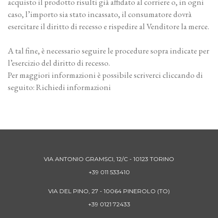
acquisto il prodotto risulti già affidato al corriere o, in ogni
caso, l’importo sia stato incassato, il consumatore dovrà
esercitare il diritto di recesso e rispedire al Venditore la merce.
A tal fine, è necessario seguire le procedure sopra indicate per
l’esercizio del diritto di recesso.
Per maggiori informazioni è possibile scriverci cliccando di
seguito:
Richiedi informazioni
VIA ANTONIO GRAMSCI, 12/C - 10123 TORINO
+39 011 533410
VIA DEL PINO, 27 - 10064 PINEROLO (TO)
+39 0121 72433