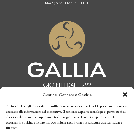
INFO@GALLIAGIOIELLI.IT
Gestisci Consenso Cookie
Per fornire le migliori esperienze, utilizziamo tecnologie come i cookie per memorizzare e/o
INFORMATIVA PRIVACY
accedere alle informazioni del dispositivo. Il consenso a queste tecnologie ci permetterà di
elaborare dati come il comportamento di navigazione o ID unici su questo sito. Non
CONDIZIONI DI VENDITA
acconsentire o ritirare il consenso può influire negativamente su alcune caratteristiche e
funzioni.
P.I. 10770970019