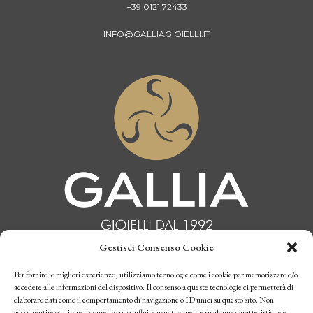
+39 0121 72433
INFO@GALLIAGIOIELLI.IT
Gestisci Consenso Cookie
Per fornire le migliori esperienze, utilizziamo tecnologie come i cookie per memorizzare e/o
INFORMATIVA PRIVACY
accedere alle informazioni del dispositivo. Il consenso a queste tecnologie ci permetterà di
elaborare dati come il comportamento di navigazione o ID unici su questo sito. Non
CONDIZIONI DI VENDITA
acconsentire o ritirare il consenso può influire negativamente su alcune caratteristiche e