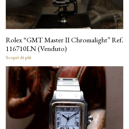
Rolex “GMT Master II Chromalight” Ref.
116710LN (Venduto)