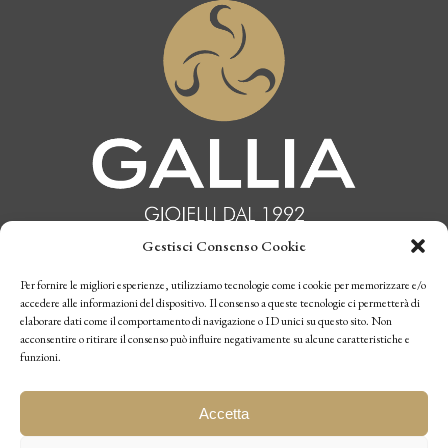
Gestisci Consenso Cookie
INFORMATIVA PRIVACY
Per fornire le migliori esperienze, utilizziamo tecnologie come i cookie per memorizzare e/o
accedere alle informazioni del dispositivo. Il consenso a queste tecnologie ci permetterà di
elaborare dati come il comportamento di navigazione o ID unici su questo sito. Non
CONDIZIONI DI VENDITA
acconsentire o ritirare il consenso può influire negativamente su alcune caratteristiche e
funzioni.
P.I. 10770970019
Accetta