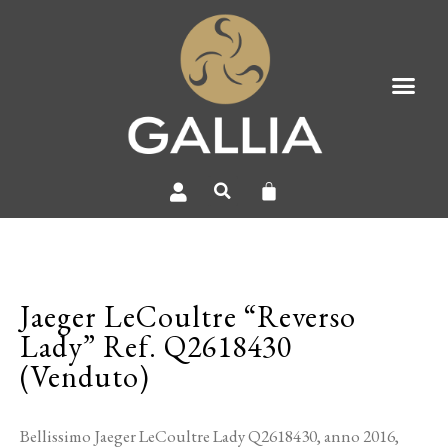
Jaeger LeCoultre “Reverso
Lady” Ref. Q2618430
(Venduto)
Bellissimo Jaeger LeCoultre Lady Q2618430, anno 2016,