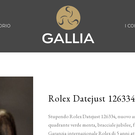
ORIO
I CO
Rolex Datejust 12633
Stupendo Rolex Datejust 126334, nuovo an
quadrante verde menta, bracciale jubilee, fu
Garanzia internazionale Rolex di 5 anni att