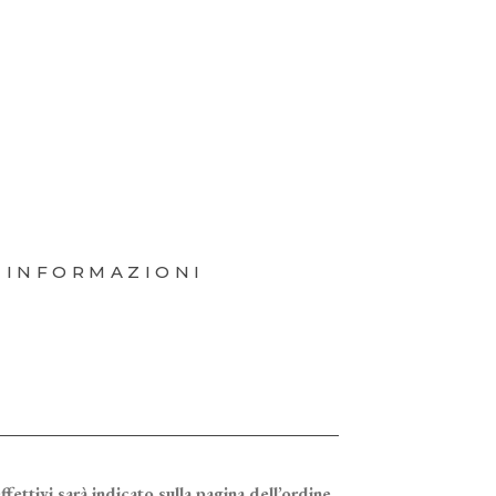
 INFORMAZIONI
ffettivi sarà indicato sulla pagina dell’ordine