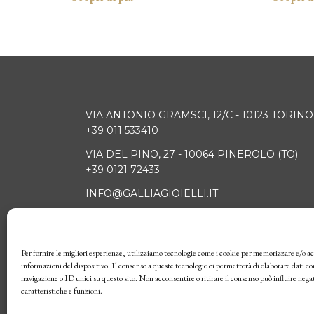
VIA ANTONIO GRAMSCI, 12/C - 10123 TORINO
+39 011 533410
VIA DEL PINO, 27 - 10064 PINEROLO (TO)
+39 0121 72433
INFO@GALLIAGIOIELLI.IT
Per fornire le migliori esperienze, utilizziamo tecnologie come i cookie per memorizzare e/o ac
HOME
OROLOGI
GIO
informazioni del dispositivo. Il consenso a queste tecnologie ci permetterà di elaborare dati 
navigazione o ID unici su questo sito. Non acconsentire o ritirare il consenso può influire neg
caratteristiche e funzioni.