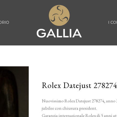
ORIO
I CO
Rolex Datejust 27827
Nuovissimo Rolex Datejust 278274, anno 2
jubilee con chiusura president.
Garanzia internazionale Rolex di 5 anni att