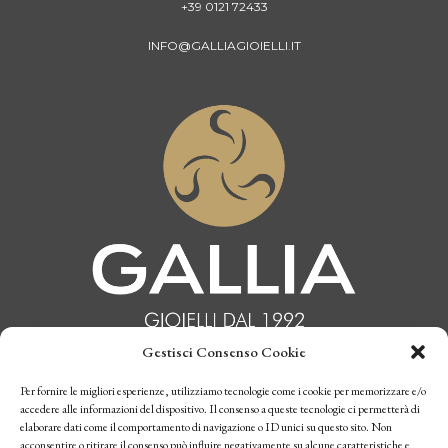
+39 0121 72433
INFO@GALLIAGIOIELLI.IT
Gestisci Consenso Cookie
INFORMATIVA PRIVACY
Per fornire le migliori esperienze, utilizziamo tecnologie come i cookie per memorizzare e/o
accedere alle informazioni del dispositivo. Il consenso a queste tecnologie ci permetterà di
elaborare dati come il comportamento di navigazione o ID unici su questo sito. Non
CONDIZIONI DI VENDITA
acconsentire o ritirare il consenso può influire negativamente su alcune caratteristiche e