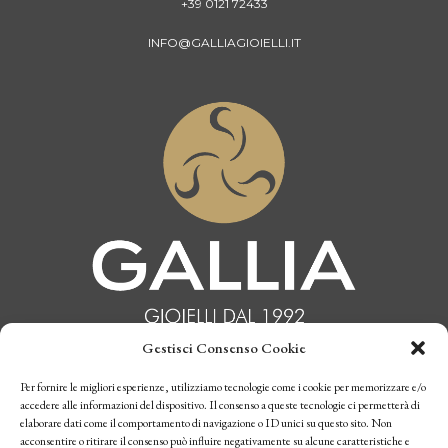
+39 0121 72433
INFO@GALLIAGIOIELLI.IT
Gestisci Consenso Cookie
Per fornire le migliori esperienze, utilizziamo tecnologie come i cookie per memorizzare e/o
INFORMATIVA PRIVACY
accedere alle informazioni del dispositivo. Il consenso a queste tecnologie ci permetterà di
elaborare dati come il comportamento di navigazione o ID unici su questo sito. Non
CONDIZIONI DI VENDITA
acconsentire o ritirare il consenso può influire negativamente su alcune caratteristiche e