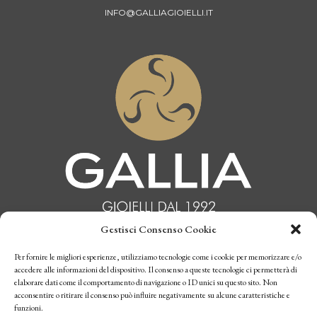
INFO@GALLIAGIOIELLI.IT
Gestisci Consenso Cookie
INFORMATIVA PRIVACY
Per fornire le migliori esperienze, utilizziamo tecnologie come i cookie per memorizzare e/o
accedere alle informazioni del dispositivo. Il consenso a queste tecnologie ci permetterà di
elaborare dati come il comportamento di navigazione o ID unici su questo sito. Non
CONDIZIONI DI VENDITA
acconsentire o ritirare il consenso può influire negativamente su alcune caratteristiche e
funzioni.
P.I. 10770970019