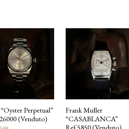
 “Oyster Perpetual”
Frank Muller
126000 (Venduto)
“CASABLANCA”
Ref.5850 (Venduto)