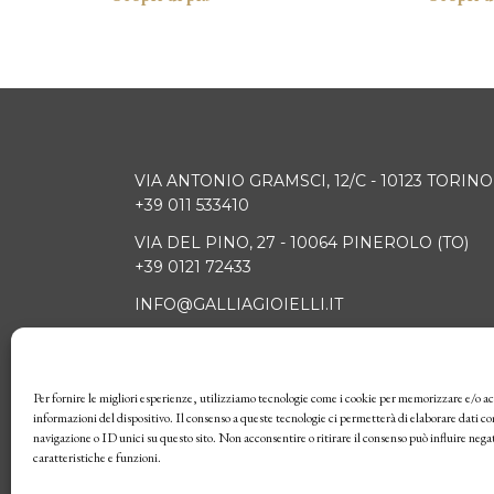
VIA ANTONIO GRAMSCI, 12/C - 10123 TORINO
+39 011 533410
VIA DEL PINO, 27 - 10064 PINEROLO (TO)
+39 0121 72433
INFO@GALLIAGIOIELLI.IT
Per fornire le migliori esperienze, utilizziamo tecnologie come i cookie per memorizzare e/o ac
HOME
OROLOGI
GIO
informazioni del dispositivo. Il consenso a queste tecnologie ci permetterà di elaborare dati 
navigazione o ID unici su questo sito. Non acconsentire o ritirare il consenso può influire neg
caratteristiche e funzioni.