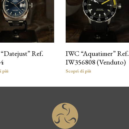
 “Datejust” Ref.
IWC “Aquatimer” Ref.
34
IW356808 (Venduto)