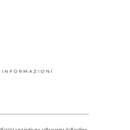
 INFORMAZIONI
ffettivi sarà indicato sulla pagina dell’ordine