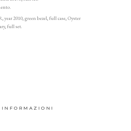
mento.
ear 2010, green bezel, full case, Oyster
y, full set.
 INFORMAZIONI