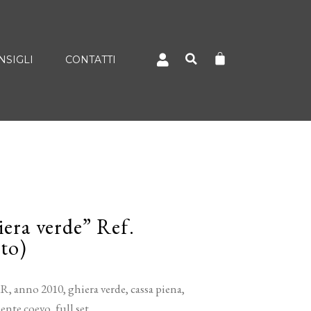
NSIGLI
CONTATTI
era verde” Ref.
to)
 anno 2010, ghiera verde, cassa piena,
ente coevo, full set.