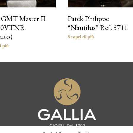
 GMT Master II
Patek Philippe
20VTNR
“Nautilus” Ref. 5711
uto)