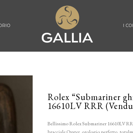
ORIO
I CO
Rolex “Submariner ghi
16610LV RRR (Vendu
Bellissimo Rolex Submariner 16610LV RRR,
bracciale Oyster, orologio perfetto, totalm