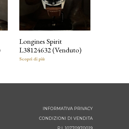
e
Longines Spirit
)
L38124632 (Venduto)
INFORMATIVA PRIVACY
CONDIZIONI DI VENDITA
P.I. 10770970019