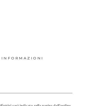
 INFORMAZIONI
ffettivi sarà indicato sulla pagina dell’ordine