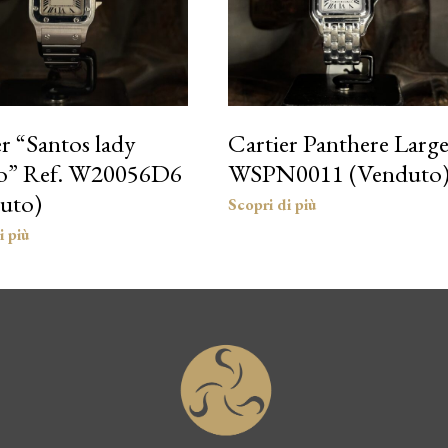
r “Santos lady
Cartier Panthere Larg
o” Ref. W20056D6
WSPN0011 (Venduto
uto)