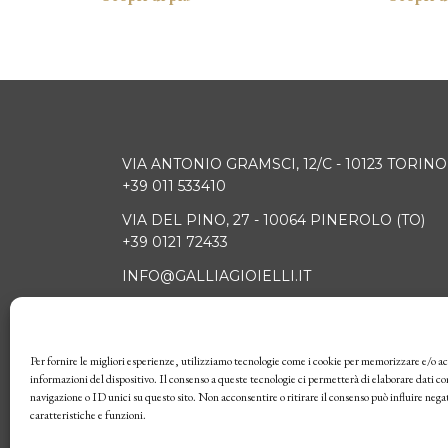
VIA ANTONIO GRAMSCI, 12/C - 10123 TORINO
+39 011 533410
VIA DEL PINO, 27 - 10064 PINEROLO (TO)
+39 0121 72433
INFO@GALLIAGIOIELLI.IT
Per fornire le migliori esperienze, utilizziamo tecnologie come i cookie per memorizzare e/o ac
HOME
OROLOGI
GIO
informazioni del dispositivo. Il consenso a queste tecnologie ci permetterà di elaborare dati 
navigazione o ID unici su questo sito. Non acconsentire o ritirare il consenso può influire neg
caratteristiche e funzioni.