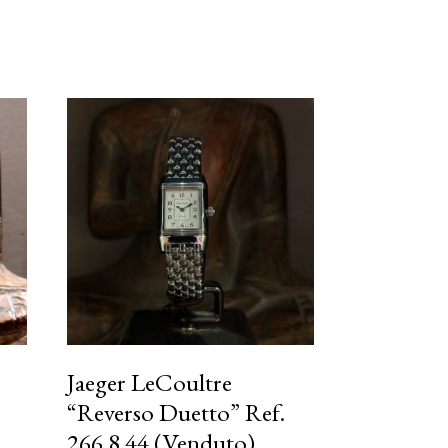
1
Jaeger LeCoultre
“Reverso Duetto” Ref.
266.8.44 (Venduto)