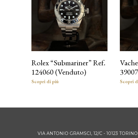
Rolex “Submariner” Ref.
Vache
124060 (Venduto)
39007
VIA ANTONIO GRAMSCI, 12/C - 10123 TORINO