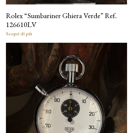
Rolex “Sumbariner Ghiera Verde” Ref.
126610LV