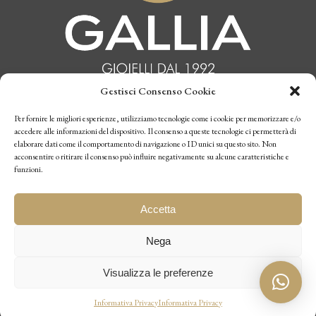
Gestisci Consenso Cookie
INFORMATIVA PRIVACY
Per fornire le migliori esperienze, utilizziamo tecnologie come i cookie per memorizzare e/o
accedere alle informazioni del dispositivo. Il consenso a queste tecnologie ci permetterà di
elaborare dati come il comportamento di navigazione o ID unici su questo sito. Non
CONDIZIONI DI VENDITA
acconsentire o ritirare il consenso può influire negativamente su alcune caratteristiche e
funzioni.
P.I. 10770970019
Accetta
Nega
Visualizza le preferenze
Designed by
be2be
–
Realizzazione Siti Web Torino
Informativa Privacy
Informativa Privacy