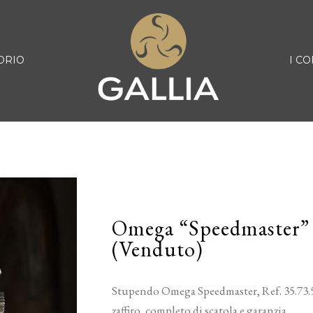
ORIO
I CO
Omega “Speedmaster” 
(Venduto)
Stupendo Omega Speedmaster, Ref. 35.73.50
zaffiro, completo di scatola e garanzia.