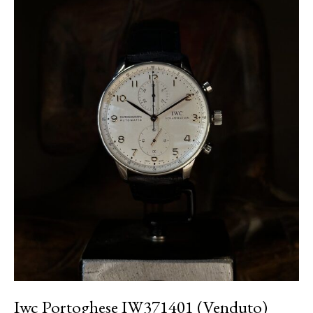
Iwc Portoghese IW371401 (Venduto)