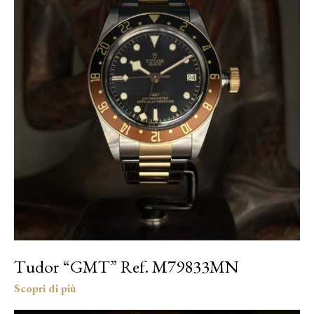
Tudor “GMT” Ref. M79833MN