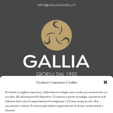
INFO@GALLIAGIOIELLI.IT
Gestisci Consenso Cookie
INFORMATIVA PRIVACY
Per fornire le migliori esperienze, utilizziamo tecnologie come i cookie per memorizzare e/o
accedere alle informazioni del dispositivo. Il consenso a queste tecnologie ci permetterà di
elaborare dati come il comportamento di navigazione o ID unici su questo sito. Non
CONDIZIONI DI VENDITA
acconsentire o ritirare il consenso può influire negativamente su alcune caratteristiche e
funzioni.
P.I. 10770970019