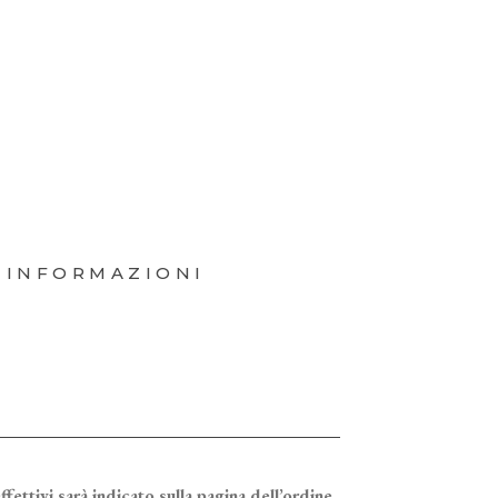
 INFORMAZIONI
ffettivi sarà indicato sulla pagina dell’ordine