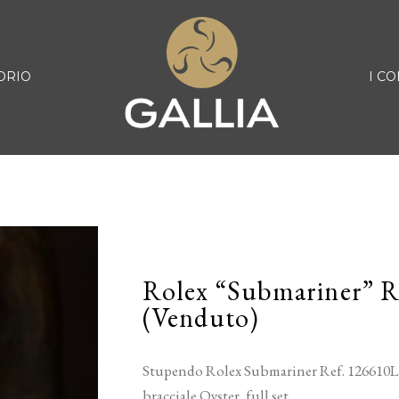
ORIO
I CO
Rolex “Submariner” 
(Venduto)
Stupendo Rolex Submariner Ref. 126610LN
bracciale Oyster, full set.