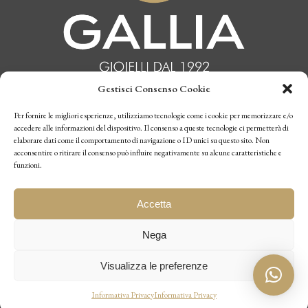
Gestisci Consenso Cookie
INFORMATIVA PRIVACY
Per fornire le migliori esperienze, utilizziamo tecnologie come i cookie per memorizzare e/o
accedere alle informazioni del dispositivo. Il consenso a queste tecnologie ci permetterà di
elaborare dati come il comportamento di navigazione o ID unici su questo sito. Non
CONDIZIONI DI VENDITA
acconsentire o ritirare il consenso può influire negativamente su alcune caratteristiche e
funzioni.
P.I. 10770970019
Accetta
Nega
Visualizza le preferenze
Designed by
be2be
–
Realizzazione Siti Web Torino
Informativa Privacy
Informativa Privacy