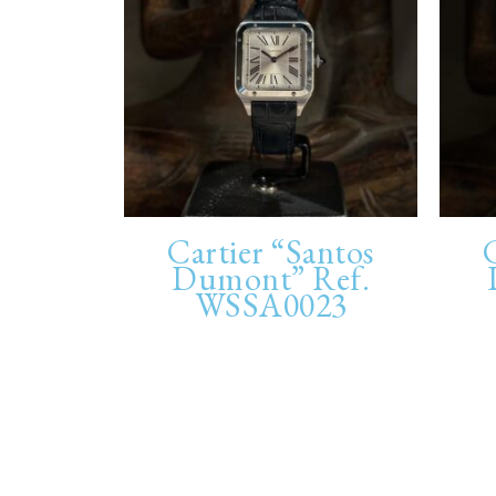
Cartier “Santos
Dumont” Ref.
WSSA0023