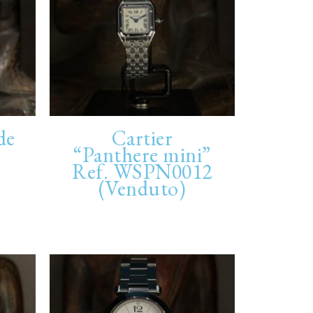
de
Cartier
“Panthere mini”
Ref. WSPN0012
(Venduto)