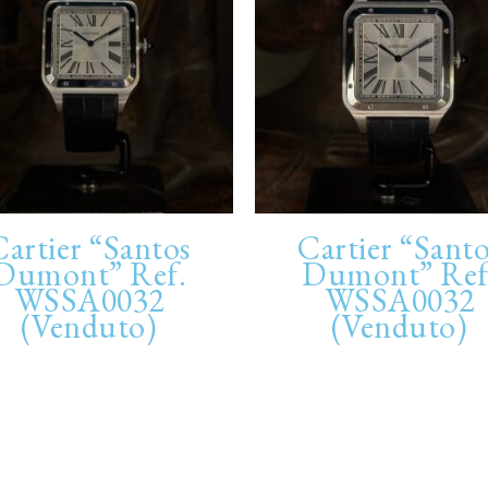
Cartier “Santos
Cartier “Santo
Dumont” Ref.
Dumont” Ref
WSSA0032
WSSA0032
(Venduto)
(Venduto)