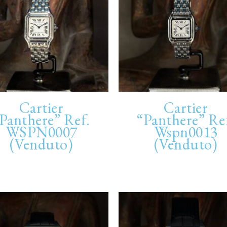
Cartier
Cartier
Panthere” Ref.
“Panthere” Re
WSPN0007
Wspn0013
(Venduto)
(Venduto)