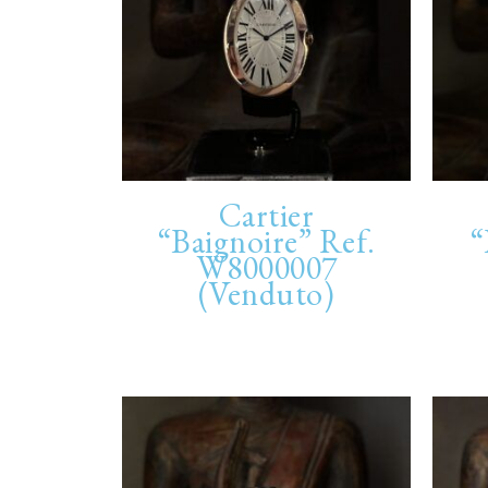
Cartier
“Baignoire” Ref.
“
W8000007
(Venduto)