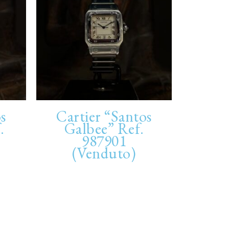
s
Cartier “Santos
.
Galbee” Ref.
987901
(Venduto)