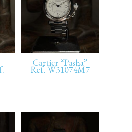
Cartier “Pasha”
f.
Ref. W31074M7