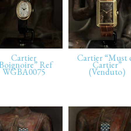
Cartier
Cartier “Must 
Boignoire” Ref
Cartier”
WGBA0075
(Venduto)