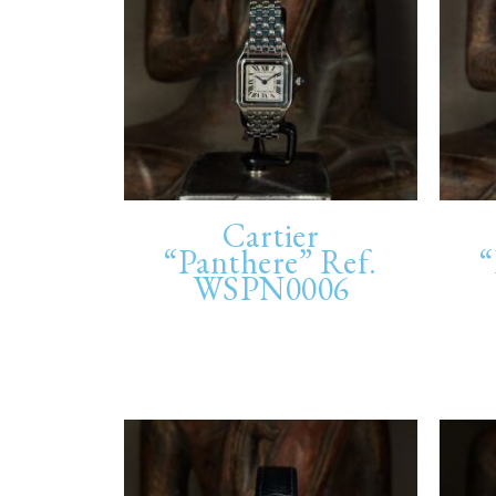
Cartier
“Panthere” Ref.
“
WSPN0006