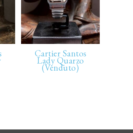
s
Cartier Santos
y
Lady Quarzo
(Venduto)