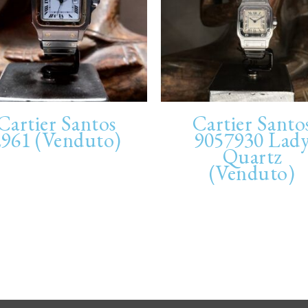
Cartier Santos
Cartier Santo
2961 (Venduto)
9057930 Lad
Quartz
(Venduto)